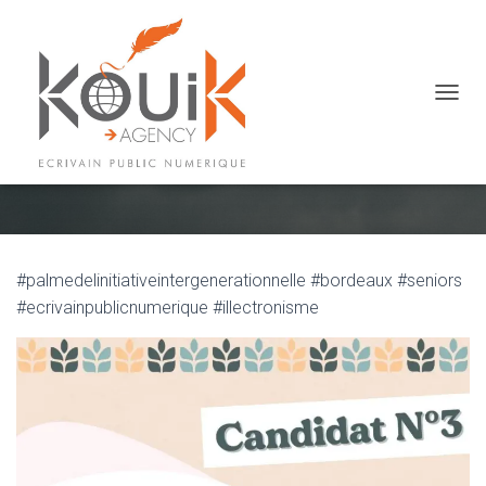
OUVRI
Notre candidature a été retenue
#palmedelinitiativeintergenerationnelle #bordeaux #seniors
#ecrivainpublicnumerique #illectronisme