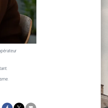
opérateur
tant.
isme.