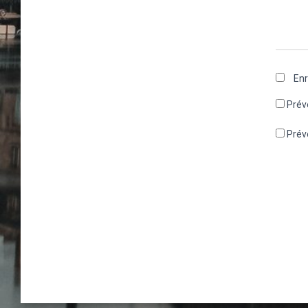
Enr
Prév
Prév