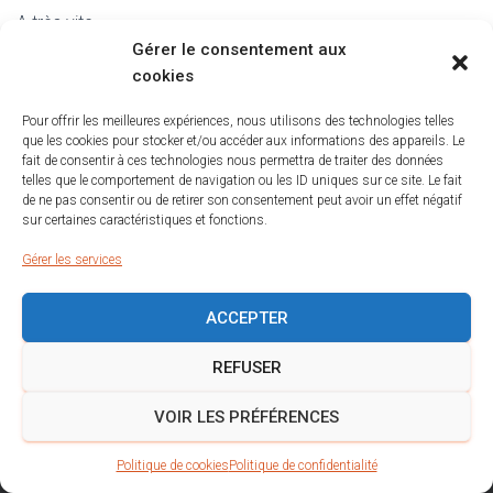
A très vite
Gérer le consentement aux
Guide_Salon_Bordeaux_6p_OCT23_IMP_TraitsCoupes-1-1
Télécharger
cookies
Pour offrir les meilleures expériences, nous utilisons des technologies telles
que les cookies pour stocker et/ou accéder aux informations des appareils. Le
fait de consentir à ces technologies nous permettra de traiter des données
telles que le comportement de navigation ou les ID uniques sur ce site. Le fait
de ne pas consentir ou de retirer son consentement peut avoir un effet négatif
sur certaines caractéristiques et fonctions.
Gérer les services
ACCEPTER
POLITIQUE DE COOKIES (UE)
MENTIONS LÉGALES
REFUSER
POLITIQUE DE CONFIDENTIALITÉ
VOIR LES PRÉFÉRENCES
Tous droits réservés KOUIK AGENCY 2023
Politique de cookies
Politique de confidentialité